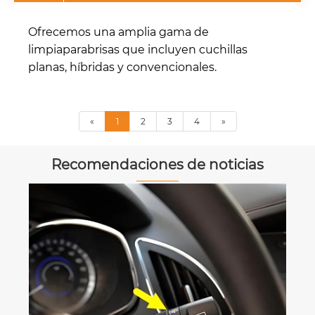
Ofrecemos una amplia gama de
limpiaparabrisas que incluyen cuchillas
planas, híbridas y convencionales.
«
1
2
3
4
»
Recomendaciones de noticias
¿Qué sucedió cuando los líderes de
Yan 'una ciudad inspeccionaron la
fábrica de limpiaparabrisas Yujin?
Ver más >>