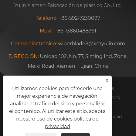
Yujin Xiamen Fabricación de plástico Co., Ltd.
Teléfono:
+86-592-7230097
Móvil:
+86-13860488361
Correo electrónico:
wiperblade8@xmyujin.com
DIRECCIÓN:
Unidad 102, No. 77, Siming Ind. Zone,
Meixi Road, Xiamen, Fujian, China
X
Copyright © 2024 Yujin Xiamen Plastic
Utilizamos cookies para ofrecerle una
mejor experiencia de navegación,
Manufacturing Co., Ltd. Todos los derechos
analizar el tráfico del sitio y personalizar
reservados.
el contenido. Al utilizar este sitio, acepta
Links
Sitemap
RSS
XML
política de privacidad
nuestro uso de cookies.
política de
privacidad