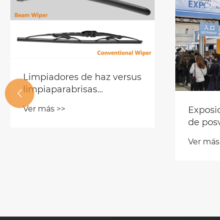
Limpiadores de haz versus
limpiaparabrisas

convencionales: una guía
Ver más >>
Exposic
práctica para
de pos
distribuidores de
mercad
autopartes
Ver más