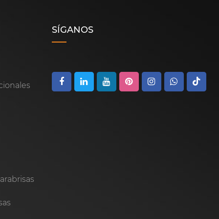
SÍGANOS
cionales
s
o
arabrisas
sas