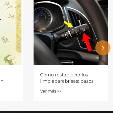

Cómo restablecer los
in
limpiaparabrisas: pasos
de botes
sencillos para solucionar
Ver más >>
problemas comunes