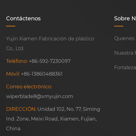
Contáctenos
Sobre N
Quienes
Yujin Xiamen Fabricación de plástico
Co., Ltd.
Nuestra F
Teléfono:
+86-592-7230097
Fortalez
Móvil:
+86-13860488361
Correo electrónico:
wiperblade8@xmyujin.com
DIRECCIÓN:
Unidad 102, No. 77, Siming
Ind. Zone, Meixi Road, Xiamen, Fujian,
China