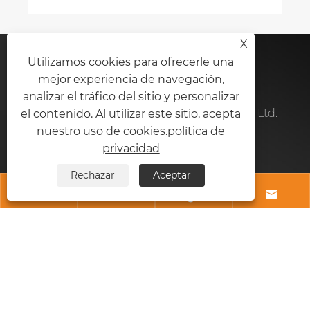
X
Utilizamos cookies para ofrecerle una
Contáctenos
mejor experiencia de navegación,
analizar el tráfico del sitio y personalizar
Yujin Xiamen Fabricación de plástico Co., Ltd.
el contenido. Al utilizar este sitio, acepta
nuestro uso de cookies.
política de
Teléfono:
+86-592-7230097
privacidad
Móvil:
+86-13860488361
Rechazar
Aceptar




Correo electrónico:
wiperblade8@xmyujin.com
DIRECCIÓN:
Unidad 102, No. 77, Siming Ind. Zone,
Meixi Road, Xiamen, Fujian, China
Copyright © 2024 Yujin Xiamen Plastic