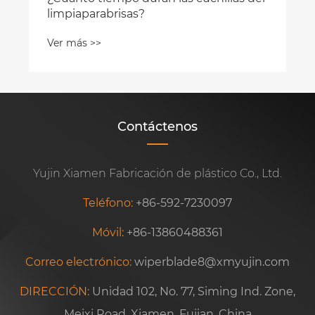
limpiaparabrisas?
Ver más >>
Contáctenos
Yujin Xiamen Fabricación de plástico Co., Ltd.
Teléfono:
+86-592-7230097
Móvil:
+86-13860488361
Correo electrónico:
wiperblade8@xmyujin.com
DIRECCIÓN:
Unidad 102, No. 77, Siming Ind. Zone,
Meixi Road, Xiamen, Fujian, China