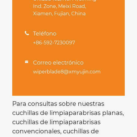
Ind. Zone, Meixi Road,
Xiamen, Fujian, China
Teléfono

+86-592-7230097
Correo electrónico

wiperblade8@xmyujin.com
Para consultas sobre nuestras
cuchillas de limpiaparabrisas planas,
cuchillas de limpiaparabrisas
convencionales, cuchillas de