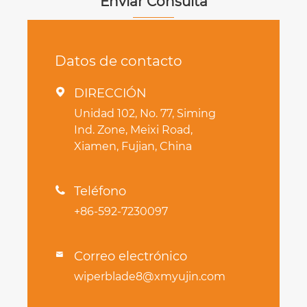
Enviar Consulta
Datos de contacto
DIRECCIÓN

Unidad 102, No. 77, Siming
Ind. Zone, Meixi Road,
Xiamen, Fujian, China
Teléfono

+86-592-7230097
Correo electrónico

wiperblade8@xmyujin.com