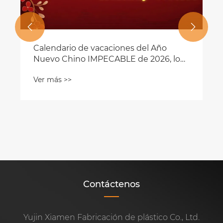


Calendario de vacaciones del Año
Nuevo Chino IMPECABLE de 2026, lo
que garantiza un mejor servicio a los
Ver más >>
socios de limpiaparabrisas
Contáctenos
Yujin Xiamen Fabricación de plástico Co., Ltd.